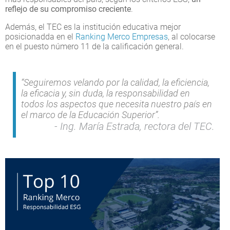
reflejo de su compromiso creciente
.
Además, el TEC es la institución educativa mejor
posicionadda en el
Ranking Merco Empresas
, al colocarse
en el puesto número 11 de la calificación general.
“Seguiremos velando por la calidad, la eficiencia,
la eficacia y, sin duda, la responsabilidad en
todos los aspectos que necesita nuestro país en
el marco de la Educación Superior”.
Ing. María Estrada, rectora del TEC.