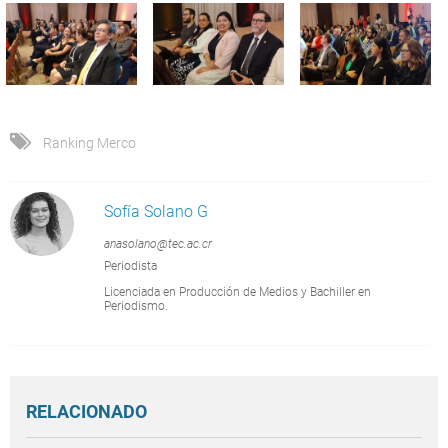
Ranking Merco
Sofía Solano G
anasolano@tec.ac.cr
Periodista
Licenciada en Producción de Medios y Bachiller en
Periodismo.
RELACIONADO