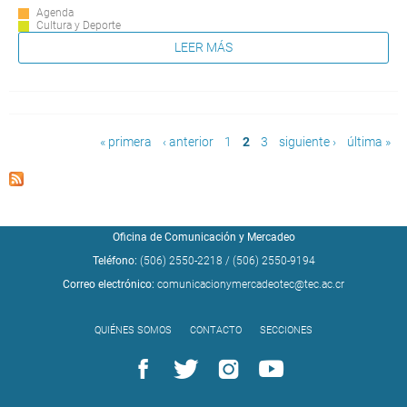
Agenda
Cultura y Deporte
LEER MÁS
Páginas
« primera
‹ anterior
1
2
3
siguiente ›
última »
Oficina de Comunicación y Mercadeo
Teléfono:
(506) 2550-2218
/
(506) 2550-9194
Correo electrónico:
comunicacionymercadeotec@tec.ac.cr
QUIÉNES SOMOS
CONTACTO
SECCIONES