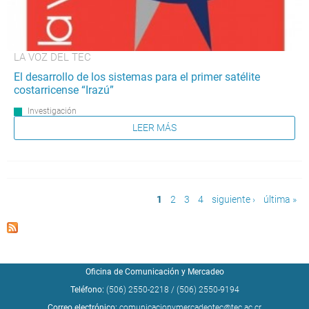
LA VOZ DEL TEC
El desarrollo de los sistemas para el primer satélite
costarricense “Irazú”
Investigación
LEER MÁS
Páginas
1
2
3
4
siguiente ›
última »
Oficina de Comunicación y Mercadeo
Teléfono:
(506) 2550-2218
/
(506) 2550-9194
Correo electrónico:
comunicacionymercadeotec@tec.ac.cr