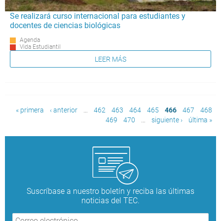
Se realizará curso internacional para estudiantes y
docentes de ciencias biológicas
Agenda
Vida Estudiantil
LEER MÁS
Páginas
« primera
‹ anterior
…
462
463
464
465
466
467
468
469
470
…
siguiente ›
última »
Suscríbase a nuestro boletín y reciba las últimas
noticias del TEC.