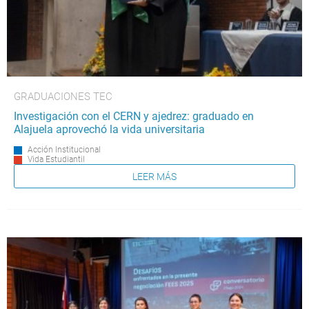
GRADUACIONES TEC
Investigación con el CERN y ajedrez: graduado en
Alajuela aprovechó la vida universitaria
Acción Institucional
Vida Estudiantil
LEER MÁS