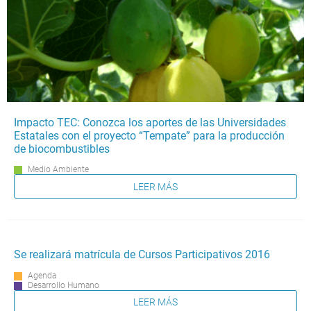
Impacto TEC: Conozca los aportes de las Universidades
Estatales con el proyecto “Tempate” para la producción
de biocombustibles
Medio Ambiente
LEER MÁS
Se realizará matrícula de Cursos Participativos 2016
Agenda
Desarrollo Humano
LEER MÁS