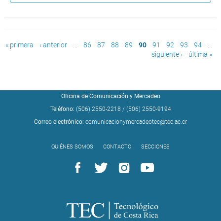
Páginas
« primera
‹ anterior
…
86
87
88
89
90
91
92
93
94
…
siguiente ›
última »
Oficina de Comunicación y Mercadeo
Teléfono:
(506) 2550-2218
/
(506) 2550-9194
Correo electrónico:
comunicacionymercadeotec@tec.ac.cr
QUIÉNES SOMOS
CONTACTO
SECCIONES