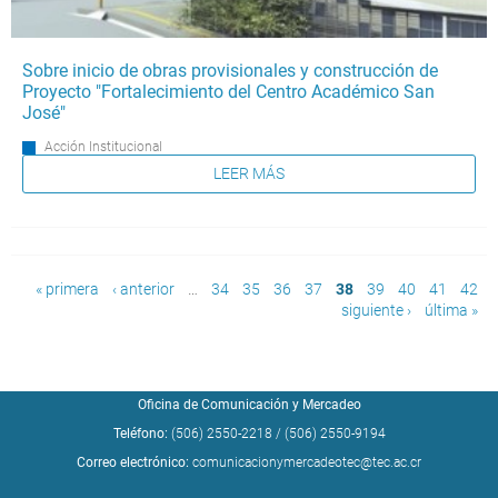
Sobre inicio de obras provisionales y construcción de
Proyecto "Fortalecimiento del Centro Académico San
José"
Acción Institucional
LEER MÁS
Páginas
« primera
‹ anterior
…
34
35
36
37
38
39
40
41
42
siguiente ›
última »
Oficina de Comunicación y Mercadeo
Teléfono:
(506) 2550-2218
/
(506) 2550-9194
Correo electrónico:
comunicacionymercadeotec@tec.ac.cr