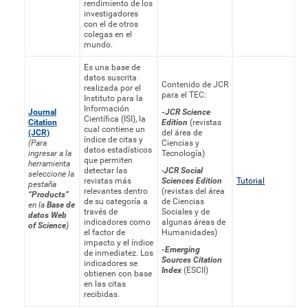
rendimiento de los
investigadores
con el de otros
colegas en el
mundo.
Es una base de
datos suscrita
Contenido de JCR
realizada por el
para el TEC:
Instituto para la
Información
Journal
-JCR Science
Científica (ISI), la
Citation
Edition
(revistas
cual contiene un
(JCR)
del área de
índice de citas y
(Para
Ciencias y
datos estadísticos
ingresar a la
Tecnología)
que permiten
herramienta
detectar las
-
JCR Social
seleccione la
revistas más
Sciences Edition
Tutorial
pestaña
relevantes dentro
(revistas del área
“Products”
de su categoría a
de Ciencias
en la
Base de
través de
Sociales y de
datos Web
indicadores como
algunas áreas de
of Science
)
el factor de
Humanidades)
impacto y el índice
-Emerging
de inmediatez. Los
Sources Citation
indicadores se
Index
(ESCII)
obtienen con base
en las citas
recibidas.