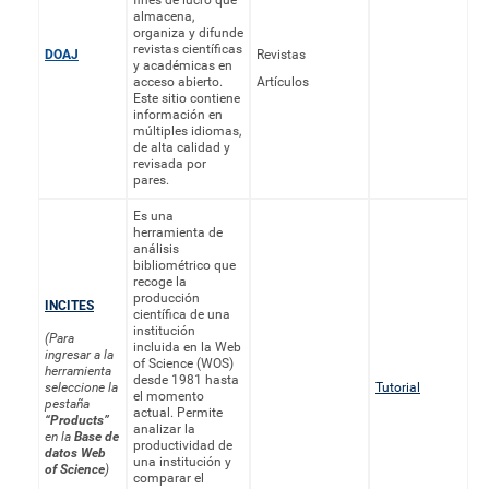
fines de lucro que
almacena,
organiza y difunde
revistas científicas
DOAJ
Revistas
y académicas en
acceso abierto.
Artículos
Este sitio contiene
información en
múltiples idiomas,
de alta calidad y
revisada por
pares.
Es una
herramienta de
análisis
bibliométrico que
recoge la
producción
INCITES
científica de una
institución
(Para
incluida en la Web
ingresar a la
of Science (WOS)
herramienta
desde 1981 hasta
seleccione la
Tutorial
el momento
pestaña
actual. Permite
“Products”
analizar la
en la
Base de
productividad de
datos Web
una institución y
of Science
)
comparar el