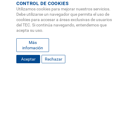
CONTROL DE COOKIES
Utilizamos cookies para mejorar nuestros servicios.
Debe utilizarse un navegador que permita el uso de
cookies para accesar a áreas exclusivas de usuarios
del TEC. Si continúa navegando, entendemos que
acepta su uso.
Más
infomación
Aceptar
Rechazar
FOOTER
MAPA DEL SITIO
DIRECTORIO
SEDES
EMPLEO
MENU
CONTÁCTENOS
Políticas de Privacidad
|
Accesibilidad
|
Administrador
|
Soporte Web
Teléfono: (506) 2552-5333 /
Teléfono de emergencia
SOCIAL
MENU
© Tecnológico de Costa Rica, Costa Rica 2026