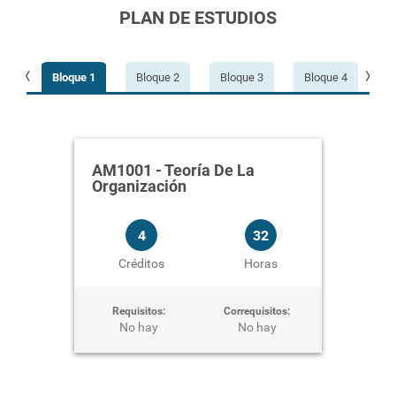
PLAN DE ESTUDIOS
 15
Bloque 1
Bloque 2
Bloque 3
Bloque 4
B
AM1
os:
Requ
AM1001
-
Teoría De La
Organización
4
32
Créditos
Horas
Requisitos:
Correquisitos:
No hay
No hay