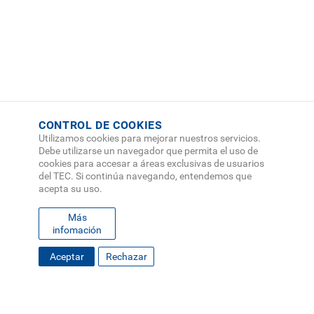
CONTROL DE COOKIES
Utilizamos cookies para mejorar nuestros servicios.
Debe utilizarse un navegador que permita el uso de
cookies para accesar a áreas exclusivas de usuarios
del TEC. Si continúa navegando, entendemos que
acepta su uso.
Más
infomación
Aceptar
Rechazar
FOOTER
MAPA DEL SITIO
DIRECTORIO
SEDES
EMPLEO
MENU
CONTÁCTENOS