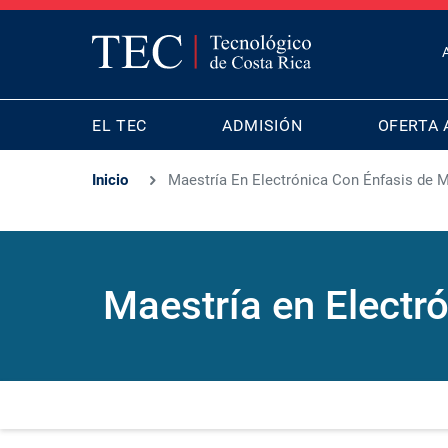
T
B
MAIN
M
EL TEC
ADMISIÓN
OFERTA 
NAVIGATION
Inicio
Maestría En Electrónica Con Énfasis de M
Maestría en Electr