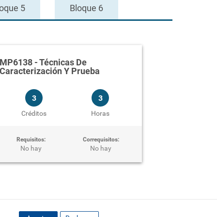
loque 5
Bloque 6
MP6139
-
co
MP6140
-
di
MP6141
-
en
MP6138
-
Técnicas De
Caracterización Y Prueba
3
3
Créditos
Horas
Requisitos:
Correquisitos:
No hay
No hay