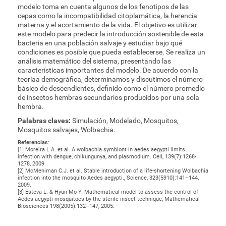
modelo toma en cuenta algunos de los fenotipos de las
cepas como la incompatibilidad citoplamática, la herencia
materna y el acortamiento de la vida. El objetivo es utilizar
este modelo para predecir la introducción sostenible de esta
bacteria en una población salvaje y estudiar bajo qué
condiciones es posible que pueda establecerse. Se realiza un
análisis matemático del sistema, presentando las
características importantes del modelo. De acuerdo con la
teoríaa demográfica, determinamos y discutimos el número
básico de descendientes, definido como el número promedio
de insectos hembras secundarios producidos por una sola
hembra.
Palabras claves:
Simulación, Modelado, Mosquitos,
Mosquitos salvajes, Wolbachia.
Referencias
:
[1] Moreira L.A. et al. A wolbachia symbiont in aedes aegypti limits
infection with dengue, chikungunya, and plasmodium. Cell, 139(7):1268-
1278, 2009.
[2] McMeniman C.J. et al. Stable introduction of a life-shortening Wolbachia
infection into the mosquito Aedes aegypti., Science, 323(5910):141–144,
2009.
[3] Esteva L. & Hyun Mo Y. Mathematical model to assess the control of
Aedes aegypti mosquitoes by the sterile insect technique, Mathematical
Biosciences 198(2005):132–147, 2005.