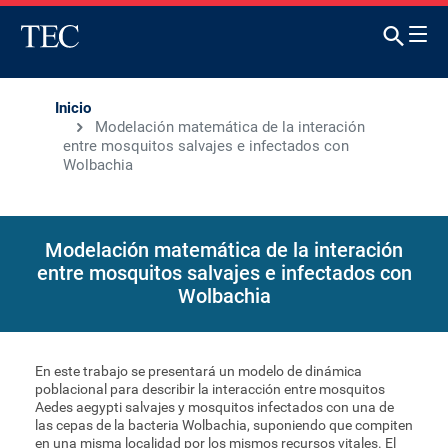
Inicio
Modelación matemática de la interación
entre mosquitos salvajes e infectados con
Wolbachia
Modelación matemática de la interación
entre mosquitos salvajes e infectados con
Wolbachia
En este trabajo se presentará un modelo de dinámica
poblacional para describir la interacción entre mosquitos
Aedes aegypti salvajes y mosquitos infectados con una de
las cepas de la bacteria Wolbachia, suponiendo que compiten
en una misma localidad por los mismos recursos vitales. El