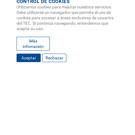
CONTROL DE COOKIES
Utilizamos cookies para mejorar nuestros servicios.
Debe utilizarse un navegador que permita el uso de
cookies para accesar a áreas exclusivas de usuarios
del TEC. Si continúa navegando, entendemos que
acepta su uso.
Más
infomación
Aceptar
Rechazar
FOOTER
MAPA DEL SITIO
DIRECTORIO
SEDES
EMPLEO
MENU
CONTÁCTENOS
Políticas de Privacidad
|
Accesibilidad
|
Administrador
|
Soporte Web
Teléfono: (506) 2552-5333 /
Teléfono de emergencia
SOCIAL
MENU
© Tecnológico de Costa Rica, Costa Rica 2026