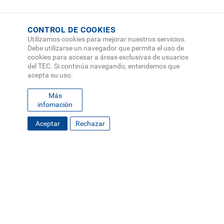
CONTROL DE COOKIES
Utilizamos cookies para mejorar nuestros servicios.
Debe utilizarse un navegador que permita el uso de
cookies para accesar a áreas exclusivas de usuarios
del TEC. Si continúa navegando, entendemos que
acepta su uso.
Más
infomación
FOOTER
Aceptar
Rechazar
MAPA DEL SITIO
DIRECTORIO
SEDES
EMPLEO
MENU
CONTÁCTENOS
Políticas de Privacidad
|
Accesibilidad
|
Administrador
|
Soporte Web
Teléfono: (506) 2552-5333 /
Teléfono de emergencia
SOCIAL
MENU
© Tecnológico de Costa Rica, Costa Rica 2026