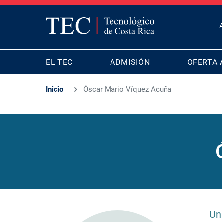
T
B
MAIN
M
EL TEC
ADMISIÓN
OFERTA 
NAVIGATION
Inicio
Óscar Mario Víquez Acuña
Un