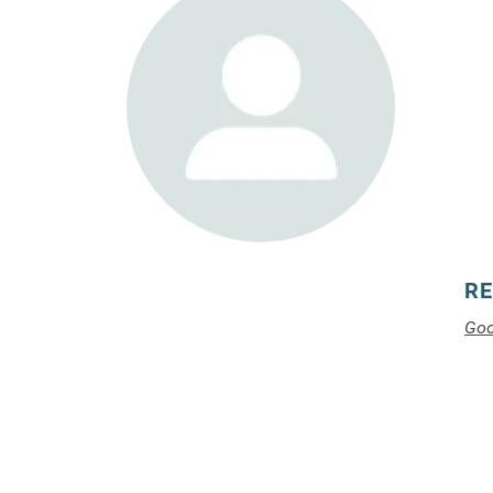
RE
Goo