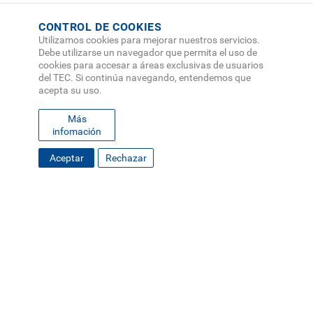
CONTROL DE COOKIES
Utilizamos cookies para mejorar nuestros servicios.
Debe utilizarse un navegador que permita el uso de
cookies para accesar a áreas exclusivas de usuarios
del TEC. Si continúa navegando, entendemos que
acepta su uso.
Más
infomación
Aceptar
Rechazar
FOOTER
MAPA DEL SITIO
DIRECTORIO
SEDES
EMPLEO
MENU
CONTÁCTENOS
Políticas de Privacidad
|
Accesibilidad
|
Administrador
|
Soporte Web
Teléfono: (506) 2552-5333 /
Teléfono de emergencia
SOCIAL
MENU
© Tecnológico de Costa Rica, Costa Rica 2026