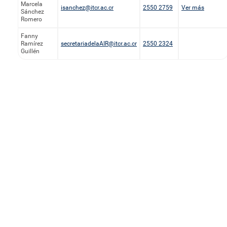
Marcela
isanchez@itcr.ac.cr
2550 2759
Ver más
Sánchez
Romero
Fanny
Ramírez
secretariadelaAIR@itcr.ac.cr
2550 2324
Guillén