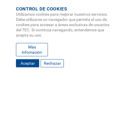
CONTROL DE COOKIES
Utilizamos cookies para mejorar nuestros servicios.
Debe utilizarse un navegador que permita el uso de
cookies para accesar a áreas exclusivas de usuarios
del TEC. Si continúa navegando, entendemos que
acepta su uso.
Más
infomación
Aceptar
Rechazar
FOOTER
MAPA DEL SITIO
DIRECTORIO
SEDES
EMPLEO
MENU
CONTÁCTENOS
Políticas de Privacidad
|
Accesibilidad
|
Administrador
|
Soporte Web
Teléfono: (506) 2552-5333 /
Teléfono de emergencia
SOCIAL
MENU
© Tecnológico de Costa Rica, Costa Rica 2026