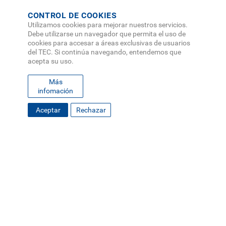
CONTROL DE COOKIES
Utilizamos cookies para mejorar nuestros servicios.
Debe utilizarse un navegador que permita el uso de
cookies para accesar a áreas exclusivas de usuarios
del TEC. Si continúa navegando, entendemos que
acepta su uso.
Más
infomación
Aceptar
Rechazar
FOOTER
MAPA DEL SITIO
DIRECTORIO
SEDES
EMPLEO
MENU
CONTÁCTENOS
Políticas de Privacidad
|
Accesibilidad
|
Administrador
|
Soporte Web
Teléfono: (506) 2552-5333 /
Teléfono de emergencia
SOCIAL
MENU
© Tecnológico de Costa Rica, Costa Rica 2026