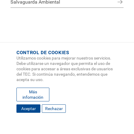
Salvaguarda Ambiental
CONTROL DE COOKIES
Utilizamos cookies para mejorar nuestros servicios.
Debe utilizarse un navegador que permita el uso de
cookies para accesar a áreas exclusivas de usuarios
del TEC. Si continúa navegando, entendemos que
acepta su uso.
Más
infomación
FOOTER
Aceptar
Rechazar
MAPA DEL SITIO
DIRECTORIO
SEDES
EMPLEO
MENU
CONTÁCTENOS
Políticas de Privacidad
|
Accesibilidad
|
Administrador
|
Soporte Web