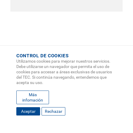
CONTROL DE COOKIES
Utilizamos cookies para mejorar nuestros servicios.
Debe utilizarse un navegador que permita el uso de
cookies para accesar a áreas exclusivas de usuarios
del TEC. Si continúa navegando, entendemos que
acepta su uso.
Más
infomación
Aceptar
Rechazar
FOOTER
MAPA DEL SITIO
DIRECTORIO
SEDES
EMPLEO
MENU