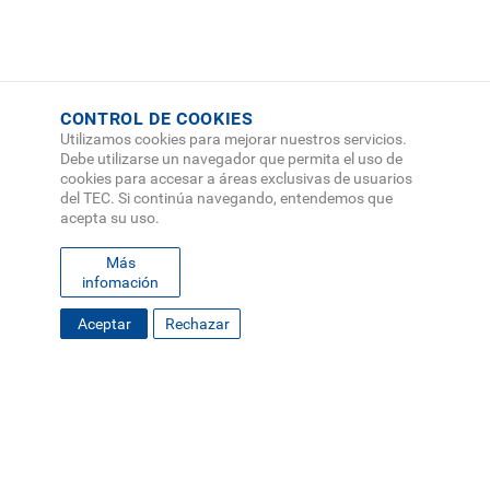
CONTROL DE COOKIES
Utilizamos cookies para mejorar nuestros servicios.
Debe utilizarse un navegador que permita el uso de
cookies para accesar a áreas exclusivas de usuarios
del TEC. Si continúa navegando, entendemos que
acepta su uso.
Más
infomación
Aceptar
Rechazar
FOOTER
MAPA DEL SITIO
DIRECTORIO
SEDES
EMPLEO
MENU
CONTÁCTENOS
Políticas de Privacidad
|
Accesibilidad
|
Administrador
|
Soporte Web