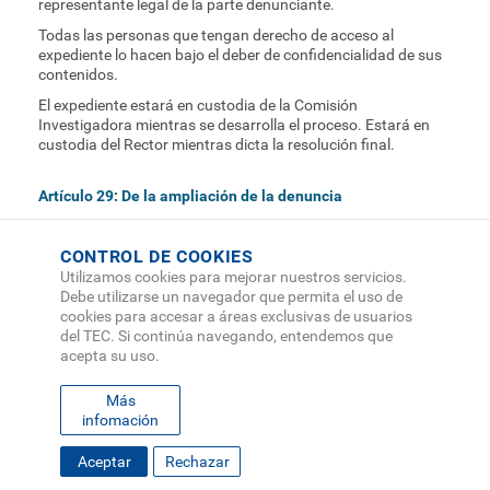
representante legal de la parte denunciante.
Todas las personas que tengan derecho de acceso al
expediente lo hacen bajo el deber de confidencialidad de sus
contenidos.
El expediente estará en custodia de la Comisión
Investigadora mientras se desarrolla el proceso. Estará en
custodia del Rector mientras dicta la resolución final.
Artículo 29: De la ampliación de la denuncia
La Comisión Investigadora podrá solicitar por escrito la
aclaración o ampliación que considere necesaria a la persona
CONTROL DE COOKIES
denunciante, luego de recibida la denuncia, otorgando un
Utilizamos cookies para mejorar nuestros servicios.
plazo de tres días hábiles para que amplíe o aclare ante la
Debe utilizarse un navegador que permita el uso de
comisión los términos de la denuncia.
cookies para accesar a áreas exclusivas de usuarios
del TEC. Si continúa navegando, entendemos que
Artículo 30: Término de emplazamiento a la persona
acepta su uso.
denunciada
Una vez realizada la ampliación de la denuncia, dentro del
Más
plazo de dos días hábiles posteriores a la misma, la Comisión
infomación
investigadora dará traslado a la persona denunciada,
concediéndole un plazo de ocho días hábiles, para que se
Aceptar
Rechazar
refiera por escrito a todos y cada uno de los hechos que se le
imputan, ofrezca la prueba de descargo, y señale medio