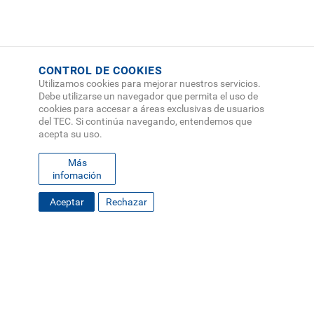
CONTROL DE COOKIES
Utilizamos cookies para mejorar nuestros servicios.
Debe utilizarse un navegador que permita el uso de
cookies para accesar a áreas exclusivas de usuarios
del TEC. Si continúa navegando, entendemos que
acepta su uso.
Más
infomación
Aceptar
Rechazar
FOOTER
MAPA DEL SITIO
DIRECTORIO
SEDES
EMPLEO
MENU
CONTÁCTENOS
Políticas de Privacidad
|
Accesibilidad
|
Administrador
|
Soporte Web
Teléfono: (506) 2552-5333 /
Teléfono de emergencia