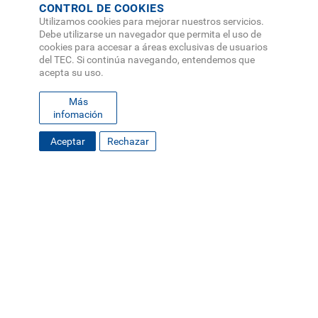
CONTROL DE COOKIES
Utilizamos cookies para mejorar nuestros servicios.
Debe utilizarse un navegador que permita el uso de
cookies para accesar a áreas exclusivas de usuarios
del TEC. Si continúa navegando, entendemos que
acepta su uso.
Más
infomación
Aceptar
Rechazar
FOOTER
MAPA DEL SITIO
DIRECTORIO
SEDES
EMPLEO
MENU
CONTÁCTENOS
Políticas de Privacidad
|
Accesibilidad
|
Administrador
|
Soporte Web
Teléfono: (506) 2552-5333 /
Teléfono de emergencia
SOCIAL
MENU
© Tecnológico de Costa Rica, Costa Rica 2026