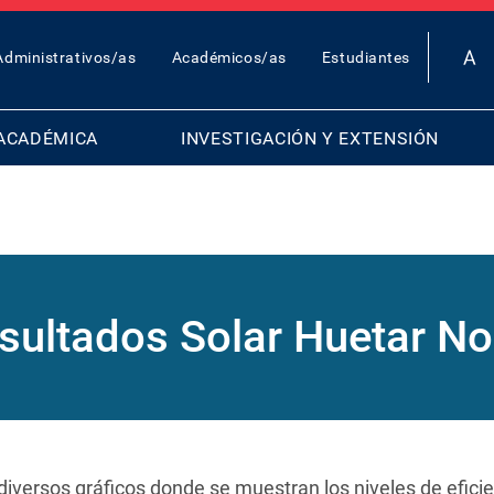
OP
Administrativos/as
Académicos/as
Estudiantes
AR
ENU
ACADÉMICA
INVESTIGACIÓN Y EXTENSIÓN
sultados Solar Huetar No
diversos gráficos donde se muestran los niveles de efici