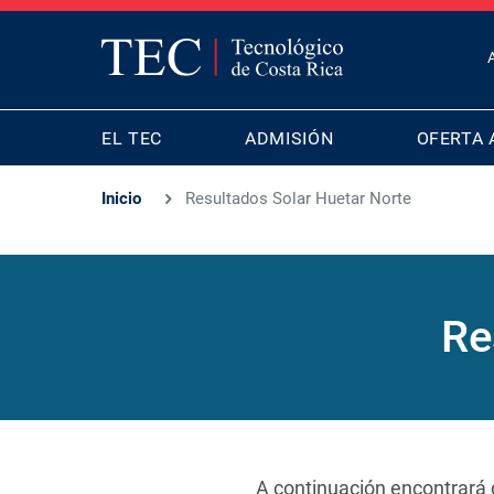
T
B
MAIN
M
EL TEC
ADMISIÓN
OFERTA 
NAVIGATION
Inicio
Resultados Solar Huetar Norte
Re
A continuación encontrará 