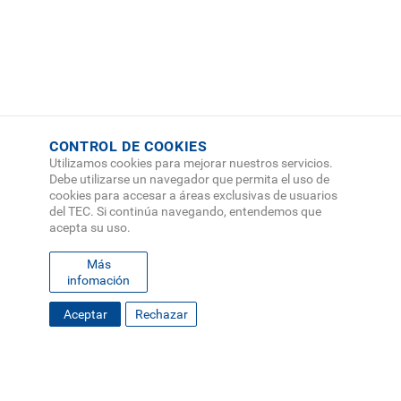
CONTROL DE COOKIES
Utilizamos cookies para mejorar nuestros servicios.
Debe utilizarse un navegador que permita el uso de
cookies para accesar a áreas exclusivas de usuarios
del TEC. Si continúa navegando, entendemos que
acepta su uso.
Más
infomación
FOOTER
Aceptar
Rechazar
MAPA DEL SITIO
DIRECTORIO
SEDES
EMPLEO
MENU
CONTÁCTENOS
Políticas de Privacidad
|
Accesibilidad
|
Administrador
|
Soporte Web