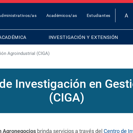
OP
Administrativos/as
Académicos/as
Estudiantes
AR
ENU
ACADÉMICA
INVESTIGACIÓN Y EXTENSIÓN
ión Agroindustrial (CIGA)
de Investigación en Gest
(CIGA)
en Agronegocios
brinda servicios a través del
Centro
de In