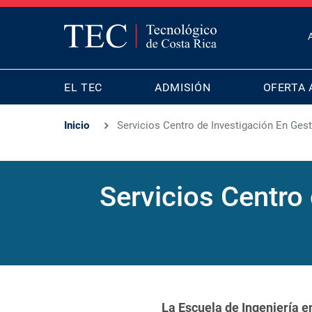
T
B
MAIN
M
EL TEC
ADMISIÓN
OFERTA 
NAVIGATION
Inicio
Servicios Centro de Investigación En Gest
Servicios Centro 
La Escuela de Ingeniería 