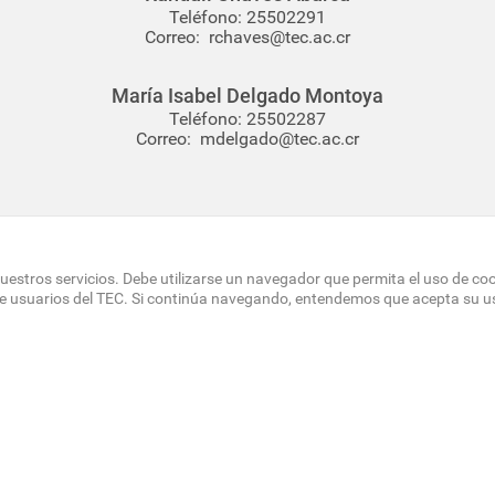
Teléfono:
25502291
Correo:
rchaves@tec.ac.cr
María Isabel Delgado Montoya
Teléfono:
25502287
Correo:
mdelgado@tec.ac.cr
uestros servicios. Debe utilizarse un navegador que permita el uso de co
de usuarios del TEC. Si continúa navegando, entendemos que acepta su u
OTER
 DEL SITIO
DIRECTORIO
SEDES
EMPLEO
CONTÁCT
NU
Políticas de Privacidad
|
Accesibilidad
|
Administrador
|
Soporte Web
Teléfono: (506) 2552-5333 /
Teléfono de emergencia
© Tecnológico de Costa Rica, Costa Rica 2026