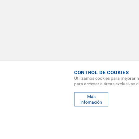
CONTROL DE COOKIES
Utilizamos cookies para mejorar n
para accesar a áreas exclusivas 
FO
Más
MAPA
infomación
ME