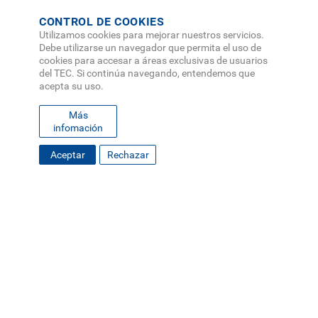
CONTROL DE COOKIES
Utilizamos cookies para mejorar nuestros servicios.
Debe utilizarse un navegador que permita el uso de
cookies para accesar a áreas exclusivas de usuarios
del TEC. Si continúa navegando, entendemos que
acepta su uso.
Más
infomación
Aceptar
Rechazar
FOOTER
MAPA DEL SITIO
DIRECTORIO
SEDES
EMPLEO
MENU
CONTÁCTENOS
Políticas de Privacidad
|
Accesibilidad
|
Administrador
|
Soporte Web
Teléfono: (506) 2552-5333 /
Teléfono de emergencia
SOCIAL
MENU
© Tecnológico de Costa Rica, Costa Rica 2026