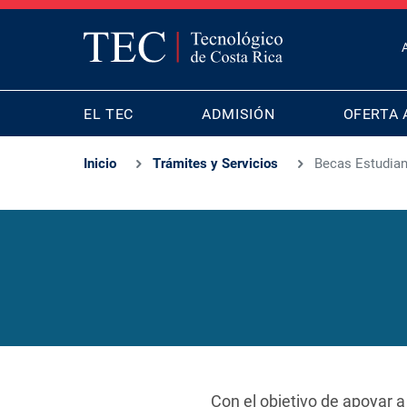
T
B
MAIN
M
EL TEC
ADMISIÓN
OFERTA 
NAVIGATION
Inicio
Trámites y Servicios
Becas Estudian
Con el objetivo de apoyar 