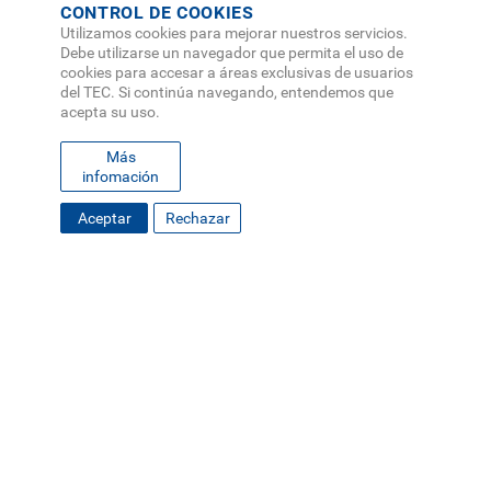
CONTROL DE COOKIES
Utilizamos cookies para mejorar nuestros servicios.
Debe utilizarse un navegador que permita el uso de
cookies para accesar a áreas exclusivas de usuarios
del TEC. Si continúa navegando, entendemos que
acepta su uso.
Más
infomación
Aceptar
Rechazar
FOOTER
MAPA DEL SITIO
DIRECTORIO
SEDES
EMPLEO
MENU
CONTÁCTENOS
Políticas de Privacidad
|
Accesibilidad
|
Administrador
|
Soporte Web
Teléfono: (506) 2552-5333 /
Teléfono de emergencia
SOCIAL
MENU
© Tecnológico de Costa Rica, Costa Rica 2026