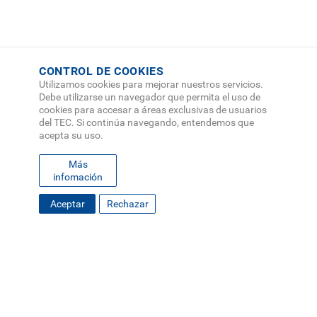
CONTROL DE COOKIES
Utilizamos cookies para mejorar nuestros servicios.
Debe utilizarse un navegador que permita el uso de
cookies para accesar a áreas exclusivas de usuarios
del TEC. Si continúa navegando, entendemos que
acepta su uso.
Más
infomación
Aceptar
Rechazar
FOOTER
MAPA DEL SITIO
DIRECTORIO
SEDES
EMPLEO
MENU
CONTÁCTENOS
Políticas de Privacidad
|
Accesibilidad
|
Administrador
|
Soporte Web
Teléfono: (506) 2552-5333 /
Teléfono de emergencia