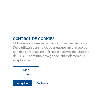
CONTROL DE COOKIES
Utilizamos cookies para mejorar nuestros servicios.
Debe utilizarse un navegador que permita el uso de
cookies para accesar a áreas exclusivas de usuarios
del TEC. Si continúa navegando, entendemos que
acepta su uso.
Más
infomación
FOOTER
Aceptar
Rechazar
MAPA DEL SITIO
DIRECTORIO
SEDES
EMPLEO
MENU
CONTÁCTENOS
Políticas de Privacidad
|
Accesibilidad
|
Administrador
|
Soporte Web