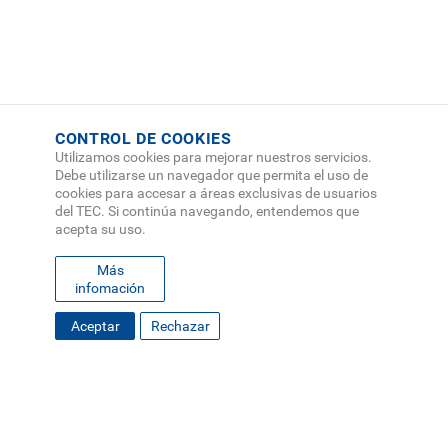
CONTROL DE COOKIES
Utilizamos cookies para mejorar nuestros servicios.
Debe utilizarse un navegador que permita el uso de
cookies para accesar a áreas exclusivas de usuarios
del TEC. Si continúa navegando, entendemos que
acepta su uso.
Más
infomación
FOOTER
Aceptar
Rechazar
MAPA DEL SITIO
DIRECTORIO
SEDES
EMPLEO
MENU
CONTÁCTENOS
Políticas de Privacidad
|
Accesibilidad
|
Administrador
|
Soporte Web
Teléfono: (506) 2552-5333 /
Teléfono de emergencia