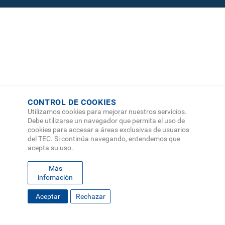
CONTROL DE COOKIES
Utilizamos cookies para mejorar nuestros servicios.
Debe utilizarse un navegador que permita el uso de
cookies para accesar a áreas exclusivas de usuarios
del TEC. Si continúa navegando, entendemos que
acepta su uso.
Más
infomación
FOOTER
Aceptar
Rechazar
MAPA DEL SITIO
DIRECTORIO
SEDES
EMPLEO
MENU
CONTÁCTENOS