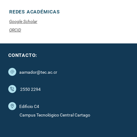
REDES ACADÉMICAS
Google Scholar
ORCID
CONTACTO:
aamador@tec.ac.cr
2550 2294
Edificio C4
Campus Tecnológico Central Cartago