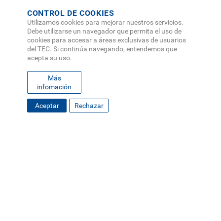
CONTROL DE COOKIES
Utilizamos cookies para mejorar nuestros servicios.
Debe utilizarse un navegador que permita el uso de
cookies para accesar a áreas exclusivas de usuarios
del TEC. Si continúa navegando, entendemos que
acepta su uso.
Más
infomación
Aceptar
Rechazar
FOOTER
MAPA DEL SITIO
DIRECTORIO
SEDES
EMPLEO
MENU
CONTÁCTENOS
Políticas de Privacidad
|
Accesibilidad
|
Administrador
|
Soporte Web
Teléfono: (506) 2552-5333 /
Teléfono de emergencia
SOCIAL
MENU
© Tecnológico de Costa Rica, Costa Rica 2026