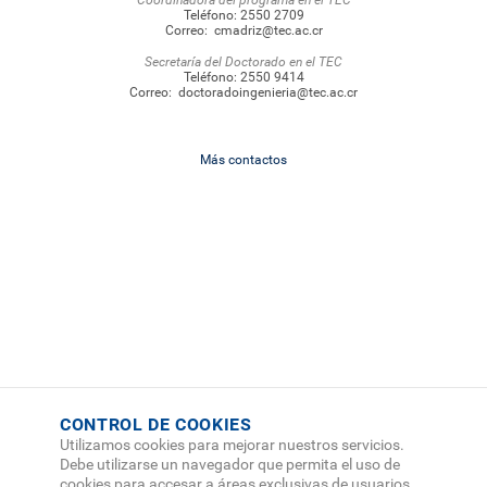
Coordinadora del programa en el TEC
Teléfono:
2550 2709
Correo:
cmadriz@tec.ac.cr
Secretaría del Doctorado en el TEC
Teléfono:
2550 9414
Correo:
doctoradoingenieria@tec.ac.cr
Más contactos
CONTROL DE COOKIES
Utilizamos cookies para mejorar nuestros servicios.
Debe utilizarse un navegador que permita el uso de
cookies para accesar a áreas exclusivas de usuarios