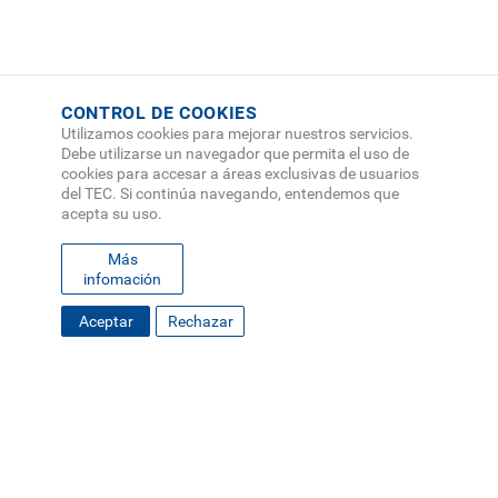
CONTROL DE COOKIES
Utilizamos cookies para mejorar nuestros servicios.
Debe utilizarse un navegador que permita el uso de
cookies para accesar a áreas exclusivas de usuarios
del TEC. Si continúa navegando, entendemos que
acepta su uso.
Más
infomación
FOOTER
Aceptar
Rechazar
MAPA DEL SITIO
DIRECTORIO
SEDES
EMPLEO
MENU
CONTÁCTENOS
Políticas de Privacidad
|
Accesibilidad
|
Administrador
|
Soporte Web
Teléfono: (506) 2552-5333 /
Teléfono de emergencia
SOCIAL