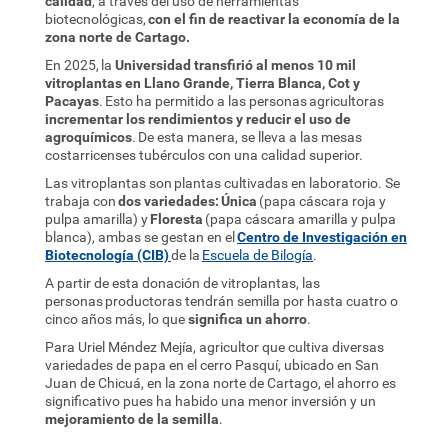
calidad
, a través del uso de herramientas
biotecnológicas,
con el fin de reactivar la economía de la
zona norte de Cartago.
En 2025, la
Universidad transfirió al menos 10 mil
vitroplantas en Llano Grande, Tierra Blanca, Cot y
Pacayas
. Esto ha permitido a las personas agricultoras
incrementar los rendimientos y reducir el uso de
agroquímicos
. De esta manera, se lleva a las mesas
costarricenses tubérculos con una calidad superior.
Las vitroplantas son plantas cultivadas en laboratorio. Se
trabaja con
dos variedades: Única
(papa cáscara roja y
pulpa amarilla) y
Floresta
(papa cáscara amarilla y pulpa
blanca), ambas se gestan en el
Centro de Investigación en
Biotecnología (CIB)
de la
Escuela de Bilogía
.
A partir de esta donación de vitroplantas, las
personas productoras tendrán semilla por hasta cuatro o
cinco años más, lo que
significa un ahorro
.
Para Uriel Méndez Mejía, agricultor que cultiva diversas
variedades de papa en el cerro Pasquí, ubicado en San
Juan de Chicuá, en la zona norte de Cartago, el ahorro es
significativo pues ha habido una menor inversión y un
mejoramiento de la semilla
.