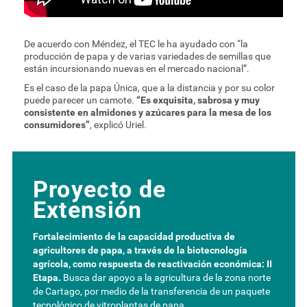
De acuerdo con Méndez, el TEC le ha ayudado con “la
producción de papa y de varias variedades de semillas que
están incursionando nuevas en el mercado nacional”.
Es el caso de la papa Única, que a la distancia y por su color
puede parecer un camote.
“Es exquisita, sabrosa y muy
consistente en almidones y azúcares para la mesa de los
consumidores”
, explicó Uriel.
Proyecto de
Extensión
Fortalecimiento de la capacidad productiva de
agricultores de papa, a través de la biotecnología
agrícola, como respuesta de reactivación económica: II
Etapa.
Busca dar apoyo a la agricultura de la zona norte
de Cartago, por medio de la transferencia de un paquete
tecnológico de vitroplantas de papa.