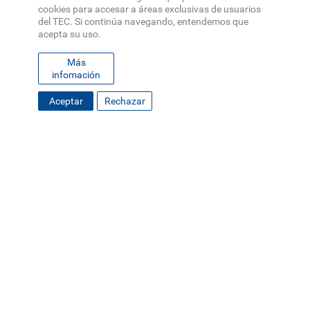
cookies para accesar a áreas exclusivas de usuarios
del TEC. Si continúa navegando, entendemos que
acepta su uso.
Más
infomación
Aceptar
Rechazar
13 de Abril 2026
TEC reúne a especialistas para fortalecer
agricultura sostenible en Costa Rica
Extensión
Investigación