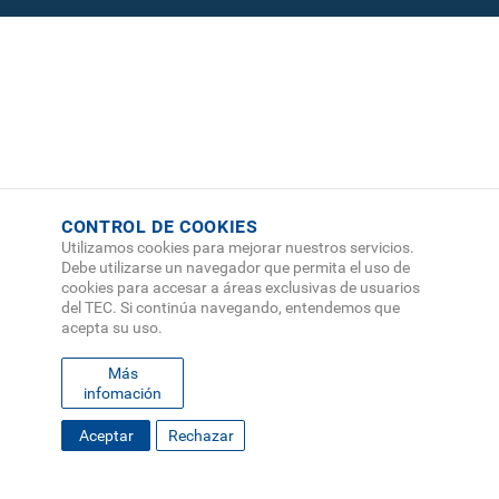
CONTROL DE COOKIES
Utilizamos cookies para mejorar nuestros servicios.
Debe utilizarse un navegador que permita el uso de
cookies para accesar a áreas exclusivas de usuarios
del TEC. Si continúa navegando, entendemos que
acepta su uso.
Más
infomación
FOOTER
Aceptar
Rechazar
MAPA DEL SITIO
DIRECTORIO
SEDES
EMPLEO
MENU
CONTÁCTENOS