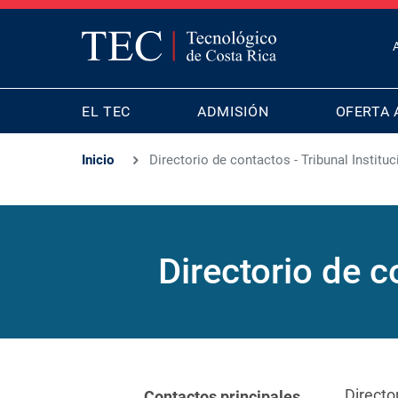
T
B
MAIN
M
EL TEC
ADMISIÓN
OFERTA 
NAVIGATION
Inicio
Directorio de contactos - Tribunal Instituc
Directorio de c
Directo
Contactos principales