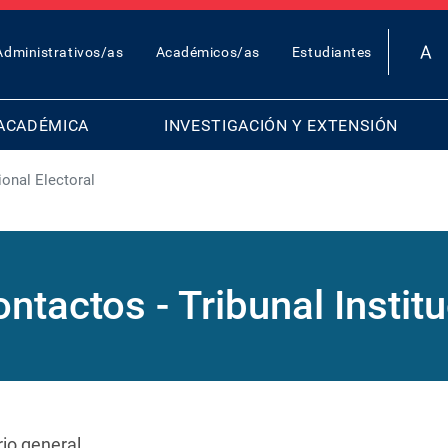
OP
Administrativos/as
Académicos/as
Estudiantes
AR
ENU
ACADÉMICA
INVESTIGACIÓN Y EXTENSIÓN
ional Electoral
ontactos - Tribunal Institu
rio general