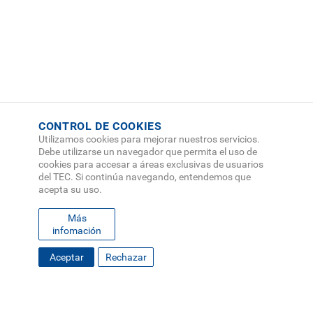
CONTROL DE COOKIES
Utilizamos cookies para mejorar nuestros servicios.
Debe utilizarse un navegador que permita el uso de
cookies para accesar a áreas exclusivas de usuarios
del TEC. Si continúa navegando, entendemos que
acepta su uso.
Más
infomación
FOOTER
Aceptar
Rechazar
MAPA DEL SITIO
DIRECTORIO
SEDES
EMPLEO
MENU
CONTÁCTENOS
Políticas de Privacidad
|
Accesibilidad
|
Administrador
|
Soporte Web