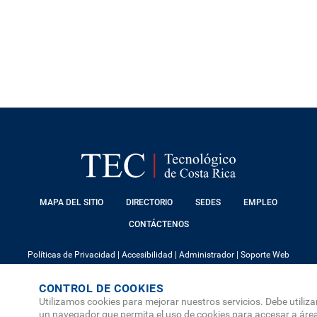
FOOTER
MAPA DEL SITIO
DIRECTORIO
SEDES
EMPLEO
MENU
CONTÁCTENOS
Políticas de Privacidad
|
Accesibilidad
|
Administrador
|
Soporte Web
Teléfono: (506) 2552-5333 /
Teléfono de emergencia
CONTROL DE COOKIES
SOCIAL
Utilizamos cookies para mejorar nuestros servicios. Debe utiliza
MENU
un navegador que permita el uso de cookies para accesar a áre