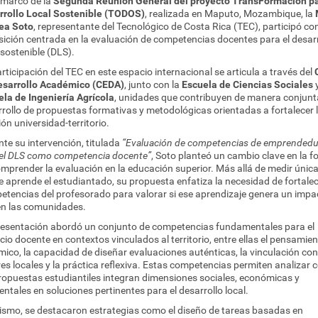
 marco de la
Segunda Reunión General del proyecto TransFormación pa
rrollo Local Sostenible (TODOS)
, realizada en Maputo, Mozambique, la
ea Soto
, representante del Tecnológico de Costa Rica (TEC), participó co
ición centrada en la evaluación de competencias docentes para el desarr
 sostenible (DLS).
rticipación del TEC en este espacio internacional se articula a través del
esarrollo Académico (CEDA)
, junto con la
Escuela de Ciencias Sociales
y
ela de Ingeniería Agrícola
, unidades que contribuyen de manera conjunt
rollo de propuestas formativas y metodológicas orientadas a fortalecer 
ión universidad-territorio.
te su intervención, titulada
“Evaluación de competencias de emprended
 el DLS como competencia docente”
, Soto planteó un cambio clave en la 
mprender la evaluación en la educación superior. Más allá de medir úni
e aprende el estudiantado, su propuesta enfatiza la necesidad de fortalec
tencias del profesorado para valorar si ese aprendizaje genera un impa
en las comunidades.
resentación abordó un conjunto de competencias fundamentales para el
icio docente en contextos vinculados al territorio, entre ellas el pensamie
mico, la capacidad de diseñar evaluaciones auténticas, la vinculación con
es locales y la práctica reflexiva. Estas competencias permiten analizar
ropuestas estudiantiles integran dimensiones sociales, económicas y
ntales en soluciones pertinentes para el desarrollo local.
ismo, se destacaron estrategias como el diseño de tareas basadas en