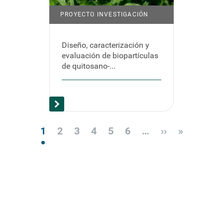
PROYECTO INVESTIGACIÓN
Diseño, caracterización y
evaluación de biopartículas
de quitosano-...
Paginación
1
2
3
4
5
6
…
››
Siguiente
»
Última
página
página