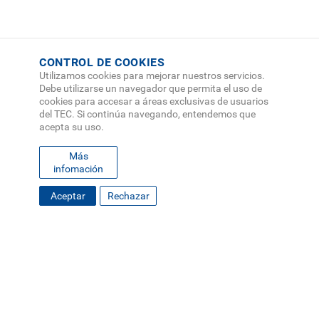
CONTROL DE COOKIES
Utilizamos cookies para mejorar nuestros servicios.
Debe utilizarse un navegador que permita el uso de
cookies para accesar a áreas exclusivas de usuarios
del TEC. Si continúa navegando, entendemos que
acepta su uso.
Más
infomación
SOLICITA INFORMACIÓN
Aceptar
Rechazar
FOOTER
MAPA DEL SITIO
DIRECTORIO
SEDES
EMPLEO
MENU
CONTÁCTENOS
Políticas de Privacidad
|
Accesibilidad
|
Administrador
|
Soporte Web
Teléfono: (506) 2552-5333 /
Teléfono de emergencia
SOCIAL