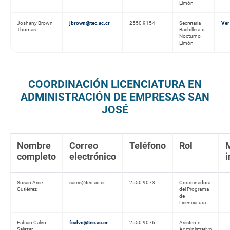
Limón
Joshany Brown
jbrown@tec.ac.cr
2550 9154
Secretaria
Ver
Thomas
Bachillerato
Nocturno
Limón
COORDINACIÓN LICENCIATURA EN
ADMINISTRACIÓN DE EMPRESAS SAN
JOSÉ
Nombre
Correo
Teléfono
Rol
completo
electrónico
i
Susan Arce
sarce@tec.ac.cr
2550 9073
Coordinadora
Gutiérrez
del Programa
de
Licenciatura
Fabian Calvo
fcalvo@tec.ac.cr
2550 9076
Asistente
Salazar
Administrativo