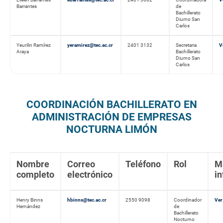
Barrantes
de
Bachillerato
Diurno San
Carlos
Yeurilin Ramírez
yeramirez@tec.ac.cr
2401 3132
Secretaria
V
Araya
Bachillerato
Diurno San
Carlos
COORDINACIÓN BACHILLERATO EN
ADMINISTRACIÓN DE EMPRESAS
NOCTURNA LIMÓN
Nombre
Correo
Teléfono
Rol
M
completo
electrónico
i
Henry Binns
hbinns@tec.ac.cr
2550 9098
Coordinador
Ver
Hernández
de
Bachillerato
Nocturno