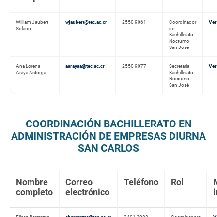
William Jaubert
wjaubert@tec.ac.cr
2550 9061
Coordinador
Ver
Solano
de
Bachillerato
Nocturno
San José
Ana Lorena
aarayaa@tec.ac.cr
2550 9077
Secretaria
Ver
Araya Astorga
Bachillerato
Nocturno
San José
COORDINACIÓN BACHILLERATO EN
ADMINISTRACIÓN DE EMPRESAS DIURNA
SAN CARLOS
Nombre
Correo
Teléfono
Rol
completo
electrónico
Eileen Barrantes
ebarrantes@tec.ac.cr
2401 3082
Coordinadora
V