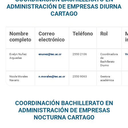
ADMINISTRACIÓN DE EMPRESAS DIURNA
CARTAGO
Nombre
Correo
Teléfono
Rol
completo
electrónico
i
Evelyn Nuñez
enunez@tec.ac.cr
2550 2106
Coordinadora
V
Arguedas
de
Bachillerato
Diurno
Nicole Morales
n.morales@tec.ac.cr
2550 9063
Gestora
Navarro
académica
COORDINACIÓN BACHILLERATO EN
ADMINISTRACIÓN DE EMPRESAS
NOCTURNA CARTAGO