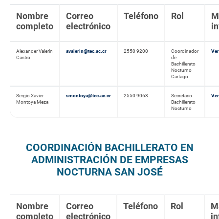
Nombre
Correo
Teléfono
Rol
M
completo
electrónico
i
Alexander Valerín
avalerin@tec.ac.cr
2550 9200
Coordinador
Ver
Castro
de
Bachillerato
Nocturno
Cartago
Sergio Xavier
smontoya@tec.ac.cr
2550 9063
Secretario
Ver
Montoya Meza
Bachillerato
Nocturno
COORDINACIÓN BACHILLERATO EN
ADMINISTRACIÓN DE EMPRESAS
NOCTURNA SAN JOSÉ
Nombre
Correo
Teléfono
Rol
M
completo
electrónico
i