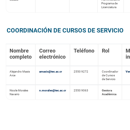
Programa de
Licenciatura
COORDINACIÓN DE CURSOS DE SERVICIO
Nombre
Correo
Teléfono
Rol
M
completo
electrónico
i
Alejandro Masis
amasis@tec.ac.cr
2550 9272
Coordinador
Ve
Arce
de Cursos
de Servicio
Nicole Morales
n.morales@tec.ac.cr
2550 9063
Gestora
Navarro
Académica