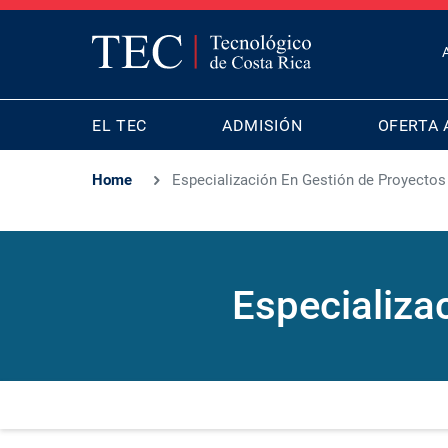
T
B
MAIN
M
EL TEC
ADMISIÓN
OFERTA 
NAVIGATION
Home
Especialización En Gestión de Proyecto
Especializa