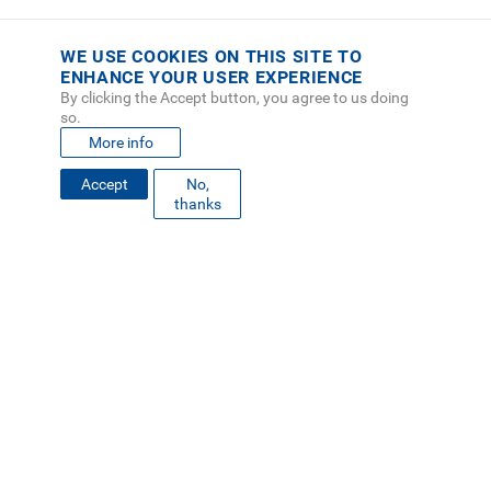
WE USE COOKIES ON THIS SITE TO
ENHANCE YOUR USER EXPERIENCE
By clicking the Accept button, you agree to us doing
so.
More info
Accept
No,
thanks
FOOTER
MAPA DEL SITIO
DIRECTORIO
SEDES
EMPLEO
MENU
CONTÁCTENOS
Políticas de Privacidad
|
Accesibilidad
|
Administrador
|
Soporte Web
Teléfono: (506) 2552-5333 /
Teléfono de emergencia
SOCIAL
MENU
© Tecnológico de Costa Rica, Costa Rica 2026