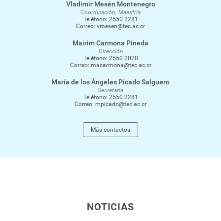
Vladimir Mesén Montenegro
Coordinación
Maestría
Teléfono:
2550 2281
Correo:
vmesen@tec.ac.cr
Mairim Carmona Pineda
Dirección
Teléfono:
2550 2020
Correo:
macarmona@tec.ac.cr
María de los Ángeles Picado Salguero
Secretaría
Teléfono:
2550 2281
Correo:
mpicado@tec.ac.cr
Más contactos
NOTICIAS