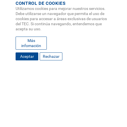
CONTROL DE COOKIES
Utilizamos cookies para mejorar nuestros servicios.
Debe utilizarse un navegador que permita el uso de
cookies para accesar a áreas exclusivas de usuarios
del TEC. Si continúa navegando, entendemos que
acepta su uso.
Más
infomación
Aceptar
Rechazar
FOOTER
MAPA DEL SITIO
DIRECTORIO
SEDES
EMPLEO
MENU
CONTÁCTENOS
Políticas de Privacidad
|
Accesibilidad
|
Administrador
|
Soporte Web
Teléfono: (506) 2552-5333 /
Teléfono de emergencia
SOCIAL
MENU
© Tecnológico de Costa Rica, Costa Rica 2026