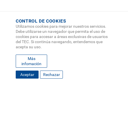
CONTROL DE COOKIES
Utilizamos cookies para mejorar nuestros servicios.
Debe utilizarse un navegador que permita el uso de
cookies para accesar a áreas exclusivas de usuarios
del TEC. Si continúa navegando, entendemos que
acepta su uso.
Más
infomación
Aceptar
Rechazar
FOOTER
MAPA DEL SITIO
DIRECTORIO
SEDES
EMPLEO
MENU
CONTÁCTENOS
Políticas de Privacidad
|
Accesibilidad
|
Administrador
|
Soporte Web
Teléfono: (506) 2552-5333 /
Teléfono de emergencia
SOCIAL