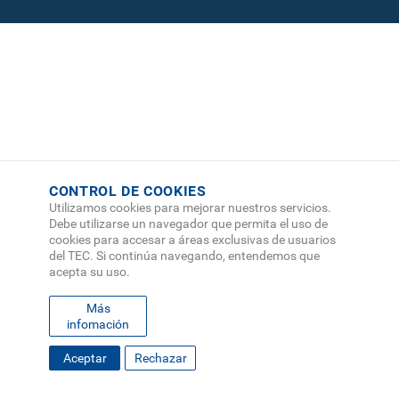
CONTROL DE COOKIES
Utilizamos cookies para mejorar nuestros servicios.
Debe utilizarse un navegador que permita el uso de
cookies para accesar a áreas exclusivas de usuarios
del TEC. Si continúa navegando, entendemos que
acepta su uso.
Más
infomación
FOOTER
Aceptar
Rechazar
MAPA DEL SITIO
DIRECTORIO
SEDES
EMPLEO
MENU
CONTÁCTENOS