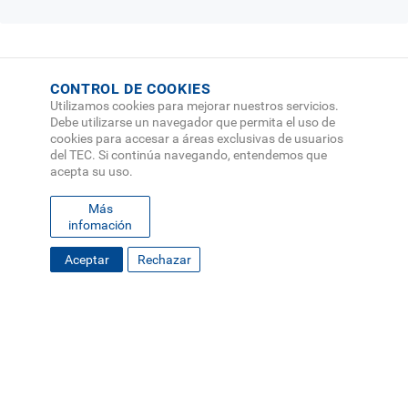
CONTROL DE COOKIES
Utilizamos cookies para mejorar nuestros servicios.
Debe utilizarse un navegador que permita el uso de
cookies para accesar a áreas exclusivas de usuarios
del TEC. Si continúa navegando, entendemos que
acepta su uso.
Más
infomación
FOOTER
Desplace hacia abajo
Aceptar
Rechazar
MAPA DEL SITIO
DIRECTORIO
SEDES
EMPLEO
MENU
CONTÁCTENOS
Políticas de Privacidad
|
Accesibilidad
|
Administrador
|
Soporte Web
Teléfono: (506) 2552-5333 /
Teléfono de emergencia
SOCIAL